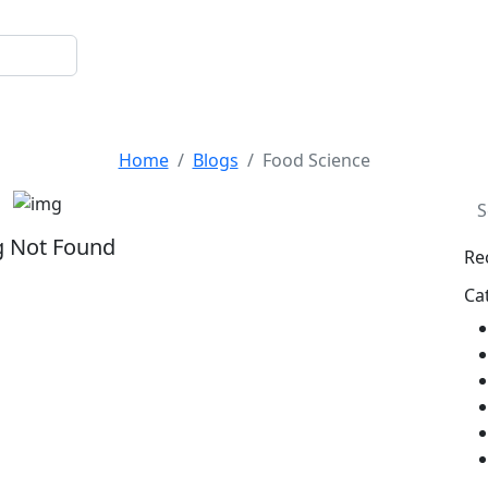
Food Science
Home
Blogs
Food Science
g Not Found
Re
Ca